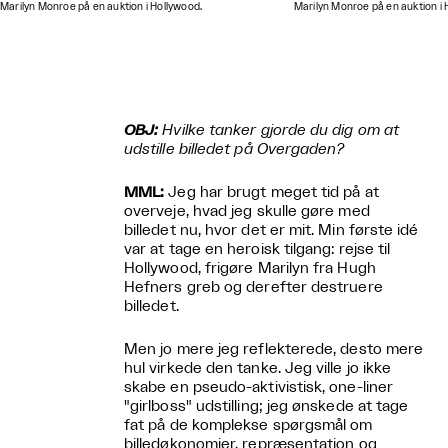
Marilyn Monroe på en auktion i Hollywood.
Marilyn Monroe på en auktion i 
OBJ:
Hvilke tanker gjorde du dig om at
udstille billedet på Overgaden?
MML:
Jeg har brugt meget tid på at
overveje, hvad jeg skulle gøre med
billedet nu, hvor det er mit. Min første idé
var at tage en heroisk tilgang: rejse til
Hollywood, frigøre Marilyn fra Hugh
Hefners greb og derefter destruere
billedet.
Men jo mere jeg reflekterede, desto mere
hul virkede den tanke. Jeg ville jo ikke
skabe en pseudo-aktivistisk, one-liner
"girlboss" udstilling; jeg ønskede at tage
fat på de komplekse spørgsmål om
billedøkonomier, repræsentation og