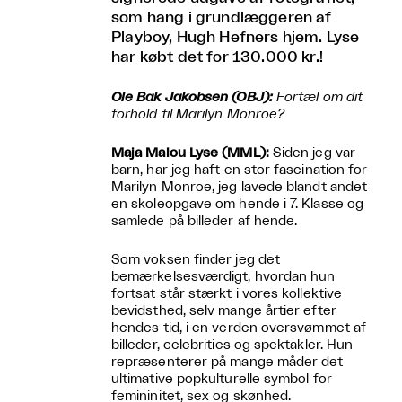
som hang i grundlæggeren af
Playboy, Hugh Hefners hjem. Lyse
har købt det for 130.000 kr.!
Ole Bak Jakobsen (OBJ):
Fortæl om dit
forhold til Marilyn Monroe?
Maja Malou Lyse (MML):
Siden jeg var
barn, har jeg haft en stor fascination for
Marilyn Monroe, jeg lavede blandt andet
en skoleopgave om hende i 7. Klasse og
samlede på billeder af hende.
Som voksen finder jeg det
bemærkelsesværdigt, hvordan hun
fortsat står stærkt i vores kollektive
bevidsthed, selv mange årtier efter
hendes tid, i en verden oversvømmet af
billeder, celebrities og spektakler. Hun
repræsenterer på mange måder det
ultimative popkulturelle symbol for
femininitet, sex og skønhed.