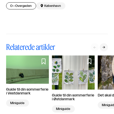
O—Overgaden

København
Relaterede artikler




Guide til din sommerferie
i Vestdanmark
Det skal 
Guide til din sommerferie
i Østdanmark
Miniguide
Minigui
Miniguide