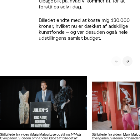
tilbageblik på, hvad vi kommer af, for at
forstå os selv i dag.
Billedet endte med at koste mig 130.000
kroner, hvilket nu er dækket af adskillige
kunstfonde – og var desuden også hele
udstillingens samlet budget.


Stillbillede fra video i Maja Malou Lyse udstilling
MM
på
Stillbillede fra video i Maja Malo
Overgaden. Videoen omhandler købet af billedet af
Overgaden. Videoen omhandler k