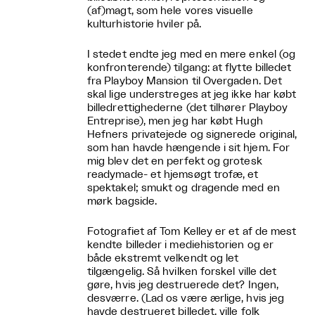
(af)magt, som hele vores visuelle
kulturhistorie hviler på.
I stedet endte jeg med en mere enkel (og
konfronterende) tilgang: at flytte billedet
fra Playboy Mansion til Overgaden. Det
skal lige understreges at jeg ikke har købt
billedrettighederne (det tilhører Playboy
Entreprise), men jeg har købt Hugh
Hefners privatejede og signerede original,
som han havde hængende i sit hjem. For
mig blev det en perfekt og grotesk
readymade- et hjemsøgt trofæ, et
spektakel; smukt og dragende med en
mørk bagside.
Fotografiet af Tom Kelley er et af de mest
kendte billeder i mediehistorien og er
både ekstremt velkendt og let
tilgængelig. Så hvilken forskel ville det
gøre, hvis jeg destruerede det? Ingen,
desværre. (Lad os være ærlige, hvis jeg
havde destrueret billedet, ville folk