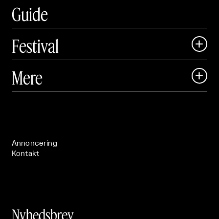
Guide
Festival

Art Matter Local

Mere

Art Matter Festival

Om

Live

Publikationer

Annoncering
Kontakt
Nyhedsbrev