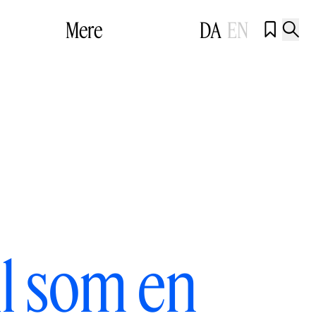
Mere
DA
EN


il som en