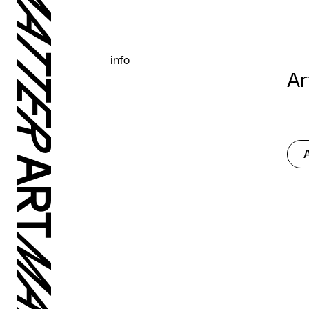
info
Ar