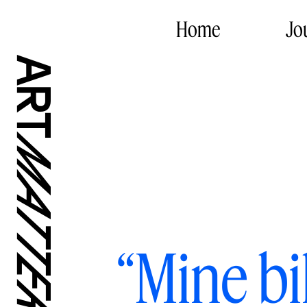
Home
Jo
“Mine bi