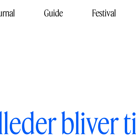
urnal
Guide
Festival
lleder bliver t