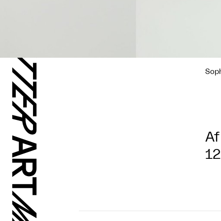
Soph
Af
12