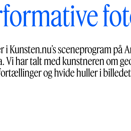
rformative fot
r i Kunsten.nu’s sceneprogram på Art
a. Vi har talt med kunstneren om g
fortællinger og hvide huller i billedet