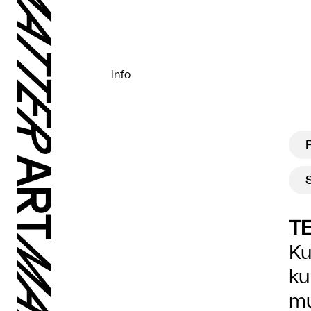
info
TE
Ku
ku
mu