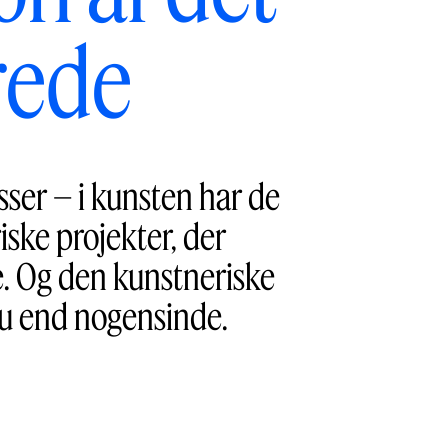
rede
sser – i kunsten har de
iske projekter, der
te. Og den kunstneriske
 nu end nogensinde.