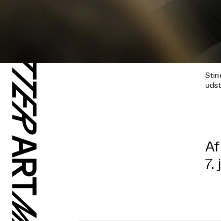
Stin
udst
Af
7.