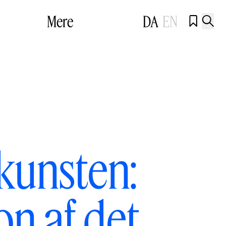
Mere
DA
EN


kunsten:
on af det