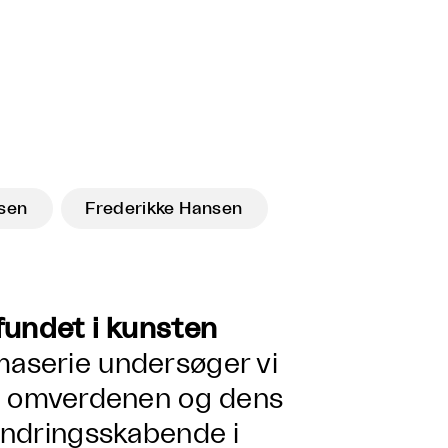
lsen
Frederikke Hansen
undet i kunsten
maserie undersøger vi
 omverdenen og dens
randringsskabende i