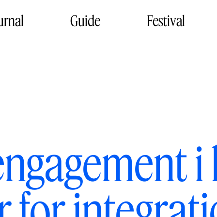
urnal
Guide
Festival
 engagement i 
 for integrati