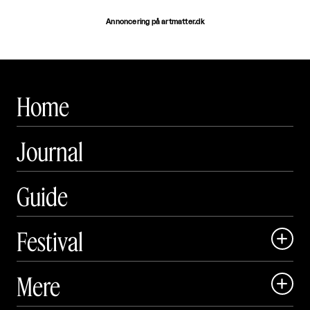
Annoncering på artmatter.dk
Home
Journal
Guide
Festival

Art Matter Local

Mere

Art Matter Festival
