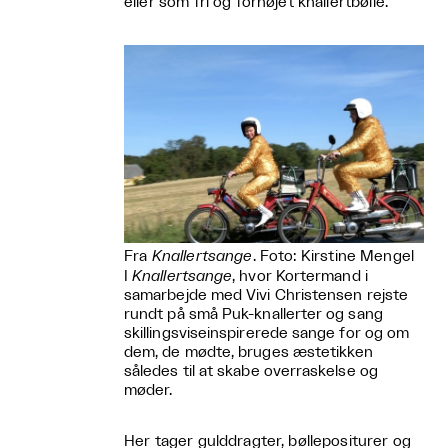
eller som fri og fornøjet knallertbølle.
Fra
Knallertsange
. Foto: Kirstine Mengel
I
Knallertsange
, hvor Kortermand i
samarbejde med Vivi Christensen rejste
rundt på små Puk-knallerter og sang
skillingsviseinspirerede sange for og om
dem, de mødte, bruges æstetikken
således til at skabe overraskelse og
møder.
Her tager gulddragter, bøllepositurer og