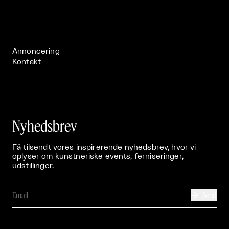
Om

Live

Publikationer

Annoncering
Kontakt
Nyhedsbrev
Få tilsendt vores inspirerende nyhedsbrev, hvor vi
oplyser om kunstneriske events, ferniseringer,
udstillinger.
Send
