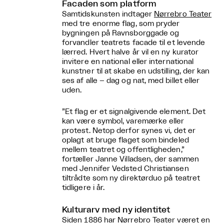
Facaden som platform
Samtidskunsten indtager
Nørrebro Teater
med tre enorme flag, som pryder
bygningen på Ravnsborggade og
forvandler teatrets facade til et levende
lærred. Hvert halve år vil en ny kurator
invitere en national eller international
kunstner til at skabe en udstilling, der kan
ses af alle – dag og nat, med billet eller
uden.
”Et flag er et signalgivende element. Det
kan være symbol, varemærke eller
protest. Netop derfor synes vi, det er
oplagt at bruge flaget som bindeled
mellem teatret og offentligheden,”
fortæller Janne Villadsen, der sammen
med Jennifer Vedsted Christiansen
tiltrådte som ny direktørduo på teatret
tidligere i år.
Kulturarv med ny identitet
Siden 1886 har Nørrebro Teater været en