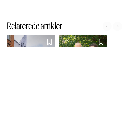
Relaterede artikler




”Kunsten skal ikke blot
være en passiv oplevelse,
men en aktiv handling”
Nørrebro Teater
omfavner
samtidskunsten