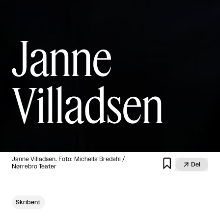
Janne
Villadsen
Janne Villadsen. Foto: Michella Bredahl /


Del
Nørrebro Teater
Skribent