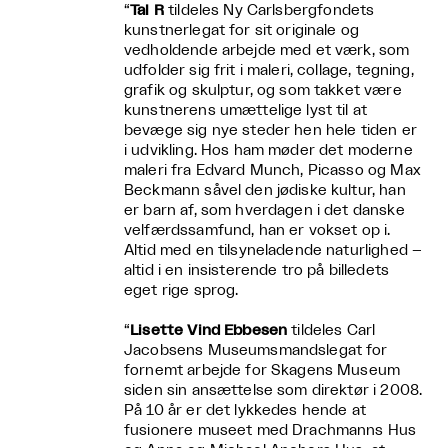
“
Tal R
tildeles Ny Carlsbergfondets
kunstnerlegat for sit originale og
vedholdende arbejde med et værk, som
udfolder sig frit i maleri, collage, tegning,
grafik og skulptur, og som takket være
kunstnerens umættelige lyst til at
bevæge sig nye steder hen hele tiden er
i udvikling. Hos ham møder det moderne
maleri fra Edvard Munch, Picasso og Max
Beckmann såvel den jødiske kultur, han
er barn af, som hverdagen i det danske
velfærdssamfund, han er vokset op i.
Altid med en tilsyneladende naturlighed –
altid i en insisterende tro på billedets
eget rige sprog.
“
Lisette Vind Ebbesen
tildeles Carl
Jacobsens Museumsmandslegat for
fornemt arbejde for Skagens Museum
siden sin ansættelse som direktør i 2008.
På 10 år er det lykkedes hende at
fusionere museet med Drachmanns Hus