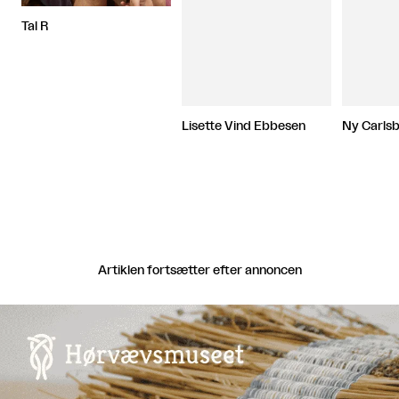
Tal R
Lisette Vind Ebbesen
Ny Carls
Artiklen fortsætter efter annoncen