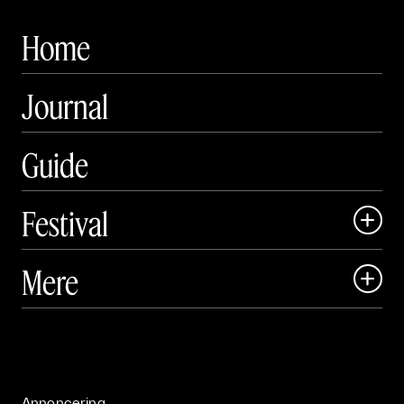
Home
Journal
Guide
Festival

Art Matter Local

Mere

Art Matter Festival

Om

Live

Publikationer

Annoncering