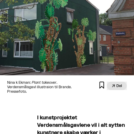
Nina k Ekman:
Plant takeover
.


Del
Verdensmålsgavl illustraion til Brande.
Pressefoto.
I kunstprojektet
Verdensmålsgavlene vil i alt sytten
kunstnere skabe værker i