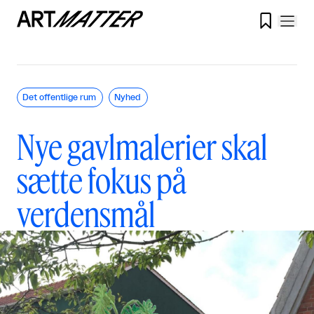

Det offentlige rum
Nyhed
Nye gavlmalerier skal
sætte fokus på
verdensmål