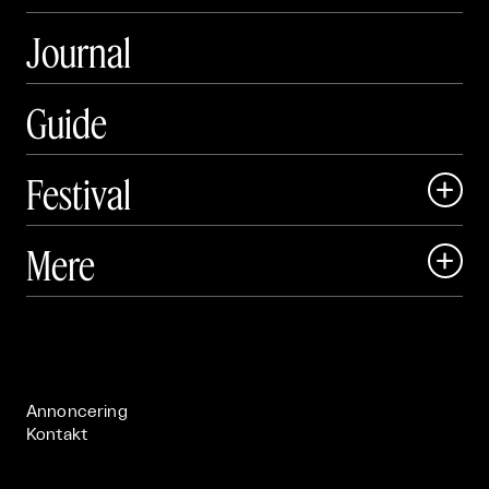
Journal
Guide
Festival

Art Matter Local

Mere

Art Matter Festival

Om

Live

Publikationer

Annoncering
Kontakt