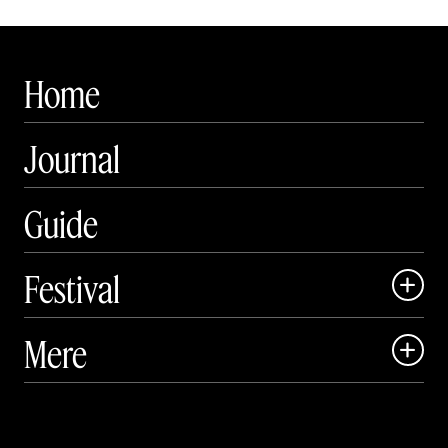
Home
Journal
Guide
Festival

Art Matter Local

Mere

Art Matter Festival

Om

Live
