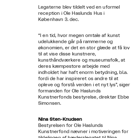
Legaterne blev tildelt ved en uformel
reception i Ole Haslunds Hus i
København 3. dec.
“I en tid, hvor megen omtale af kunst
udelukkende går på rammerne og
økonomien, er det en stor glæde at få lov
til at vise disse kunstnere,
kunsthåndværkere og museumsfolk, at
deres kæmpestore arbejde med
indholdet har haft enorm betydning, bl.a.
fordi de har inspireret os andre til at
opleve og forstå verden i et nyt lys”, siger
formanden for Ole Haslunds
Kunstnerfonds bestyrelse, direktør Ebbe
Simonsen.
Nina Sten-Knudsen
Bestyrelsen for Ole Haslunds
Kunstnerfond nævner i motiveringen for
tildelingen af hæderslegatet til Nina