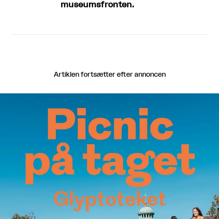
museumsfronten.
Artiklen fortsætter efter annoncen