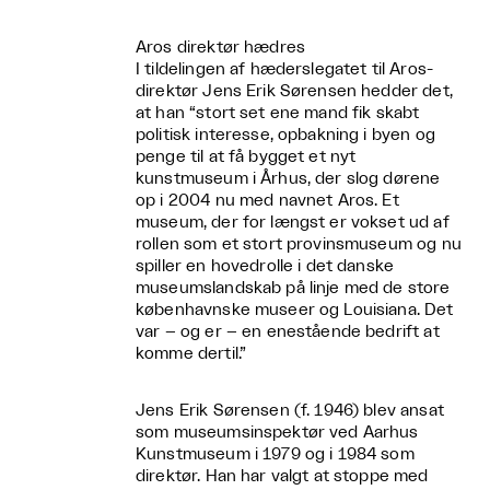
Aros direktør hædres
I tildelingen af hæderslegatet til Aros-
direktør Jens Erik Sørensen hedder det,
at han “stort set ene mand fik skabt
politisk interesse, opbakning i byen og
penge til at få bygget et nyt
kunstmuseum i Århus, der slog dørene
op i 2004 nu med navnet Aros. Et
museum, der for længst er vokset ud af
rollen som et stort provinsmuseum og nu
spiller en hovedrolle i det danske
museumslandskab på linje med de store
københavnske museer og Louisiana. Det
var – og er – en enestående bedrift at
komme dertil.”
Jens Erik Sørensen (f. 1946) blev ansat
som museumsinspektør ved Aarhus
Kunstmuseum i 1979 og i 1984 som
direktør. Han har valgt at stoppe med