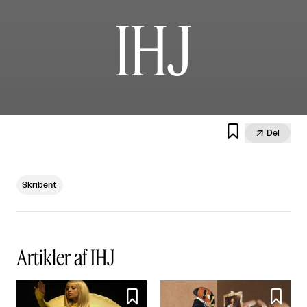
IHJ


Del
Skribent
Artikler af IHJ

