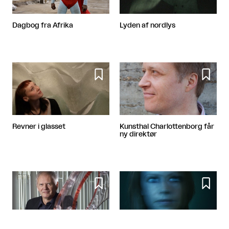
Dagbog fra Afrika
Lyden af nordlys


Revner i glasset
Kunsthal Charlottenborg får
ny direktør

