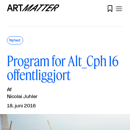

Nyhed
Program for Alt_Cph 16
offentliggjort
Af
Nicolai Juhler
18. juni 2016