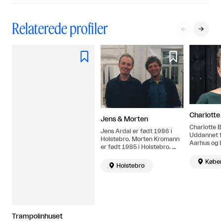
Relaterede profiler




Charlotte
Jens & Morten
Charlotte 
Jens Ardal er født 1986 i
Uddannet 
Holstebro. Morten Kromann
Aarhus og 
er født 1985 i Holstebro.
Universitet
Jens Ardal har en BA fra
Kunsthisto

Købe
Kunsthøgskolen i Oslo,

Holstebro
og arbejde
Norge, 2012, og Morten
Kromann har en MFA fra Det
Kgl. Danske Kunstakademi,
København, Danmark, 2014.
Begge bor og arbejder i dag i
Holstebro.
Trampolinhuset