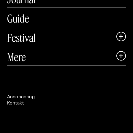
Guide
Festival

Art Matter Local

Mere

Art Matter Festival

Om

Live

Publikationer

Annoncering
Kontakt