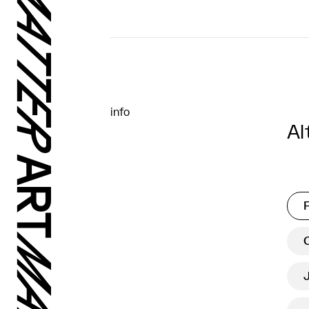
info
Al