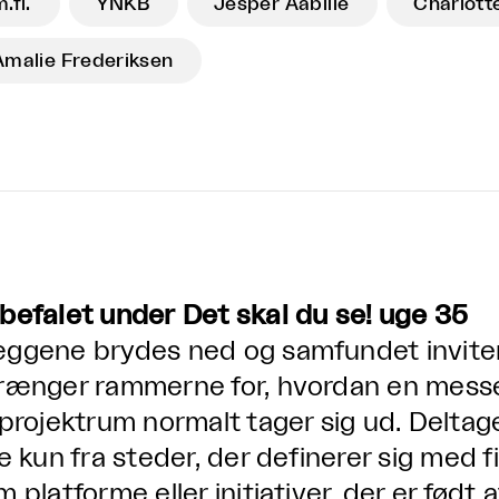
.fl.
YNKB
Jesper Aabille
Charlott
Amalie Frederiksen
befalet under Det skal du se! uge 35
ggene brydes ned og samfundet inviteres
rænger rammerne for, hvordan en messe, 
 projektrum normalt tager sig ud. Delta
ke kun fra steder, der definerer sig me
m platforme eller initiativer, der er fød