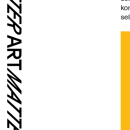
ko
se