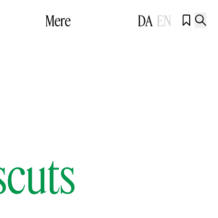
Mere
DA
EN


scuts