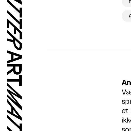
m
An
Væ
sp
et
ik
so