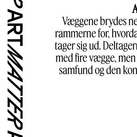
A
Væggene brydes ned
rammerne for, hvordan
tager sig ud. Deltager
med fire vægge, men n
samfund og den kont