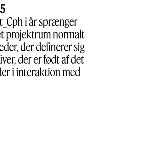
35
t_Cph i år sprænger
 et projektrum normalt
eder, der definerer sig
er, der er født af det
er i interaktion med