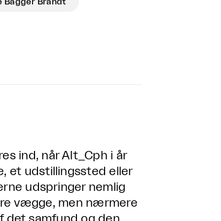
e Bagger Brandt
 ind, når Alt_Cph i år
et udstillingssted eller
gerne udspringer nemlig
d fire vægge, men nærmere
t af det samfund og den