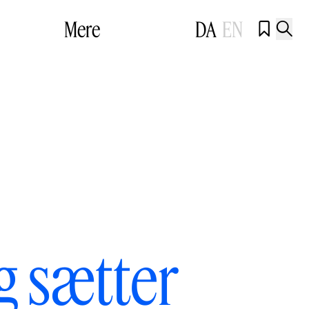
Mere
DA
EN


g sætter