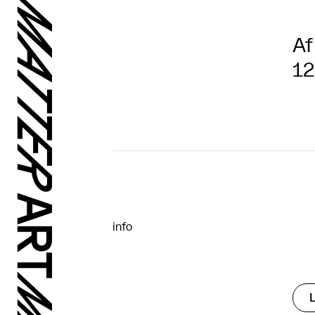
Af
12
info