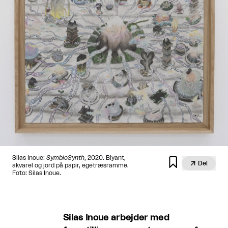
Silas Inoue:
SymbioSynth
, 2020. Blyant,


Del
akvarel og jord på papir, egetræsramme.
Foto: Silas Inoue.
Silas Inoue arbejder med