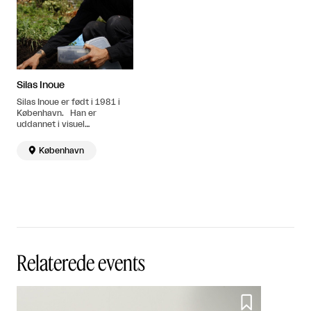
Silas Inoue
Silas Inoue er født i 1981 i
København. Han er
uddannet i visuel
kommunikation på Det Kgl.
Danske Kunstakademis

København
Designskole i 2010. Bor og
arbejder i København.
Relaterede events
