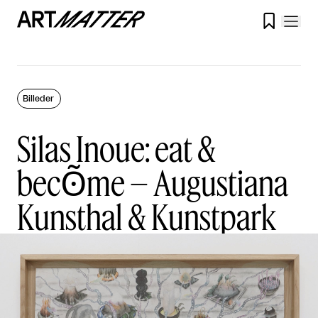

Billeder
Silas Inoue: eat &
becʘ̃me – Augustiana
Kunsthal & Kunstpark