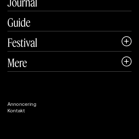
Journal
Guide
Festival

Art Matter Local

Mere

Art Matter Festival

Om

Live

Publikationer

Annoncering
Kontakt