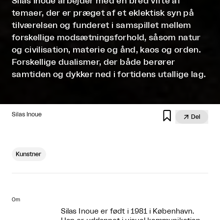
Silas Inoue arbejder med en bred vifte af
temaer, der er præget af et eklektisk syn på
tilværelsen og funderet i samspillet mellem
forskellige modsætningsforhold, såsom natur
og civilisation, materie og ånd, kaos og orden.
Forskellige dualismer, der både berører
samtiden og dykker ned i fortidens utallige lag.

Silas Inoue

Del
Kunstner
Om
Silas Inoue er født i 1981 i København.