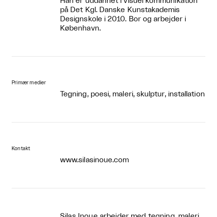
Han er uddannet i visuel kommunikation
på Det Kgl. Danske Kunstakademis
Designskole i 2010. Bor og arbejder i
København.
Primær medier
Tegning, poesi, maleri, skulptur, installation
Kontakt
www.silasinoue.com
Silas Inoue arbejder med tegning, maleri,