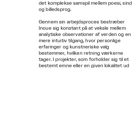
det komplekse samspil mellem poesi, sind
og billedsprog.
Gennem sin arbejdsproces bestræber
Inoue sig konstant på at veksle mellem
analytiske observationer af verden og en
mere intuitiv tilgang, hvor personlige
erfaringer og kunstneriske valg
bestemmer, hvilken retning værkerne
tager. I projekter, som forholder sig til et
bestemt emne eller en given lokalitet ud
fra et løst konceptuelt grundlag, giver
han sig selv plads til spontanitet og
umiddelbare fornemmelser.
Relaterede events

