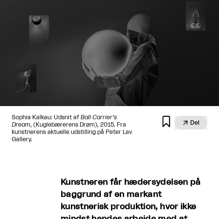
Sophia Kalkau: Udsnit af
Ball Carrier’s


Del
Dream
, (Kuglebærerens Drøm), 2015. Fra
kunstnerens aktuelle udstilling på Peter Lav
Gallery.
Kunstneren får hædersydelsen på
baggrund af en markant
kunstnerisk produktion, hvor ikke
mindst hendes arbejde med at