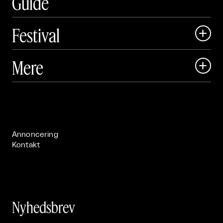
Guide
Festival

Art Matter Local

Mere

Art Matter Festival

Om

Live

Publikationer

Annoncering
Kontakt
Nyhedsbrev