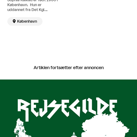
København. Hun er
uddannet fra Det Kgl.
Danske Kunstakademi og er
cand. phil. i kunstteori. Bor

København
og arbejder i København.
Artiklen fortsætter efter annoncen