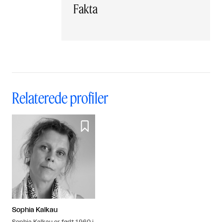
Fakta
Relaterede profiler

Sophia Kalkau
Sophia Kalkau er født 1960 i