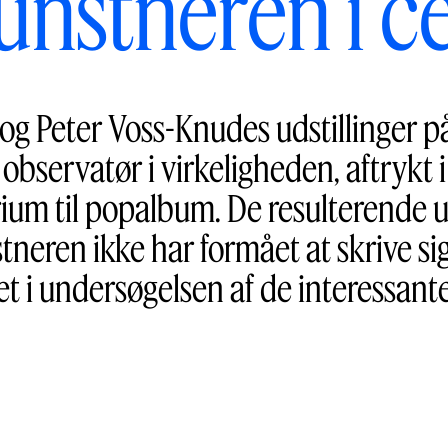
unstneren i c
og Peter Voss-Knudes udstillinger 
bservatør i virkeligheden, aftrykt i
um til popalbum. De resulterende uds
tneren ikke har formået at skrive si
et i undersøgelsen af de interessant