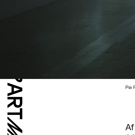
Pia 
Af