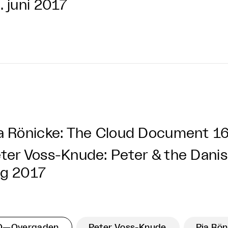
. juni 2017
a Rönicke: The Cloud Document
16
ter Voss-Knude: Peter & the Dani
g 2017
O—Overgaden
Peter Voss-Knude
Pia Rön