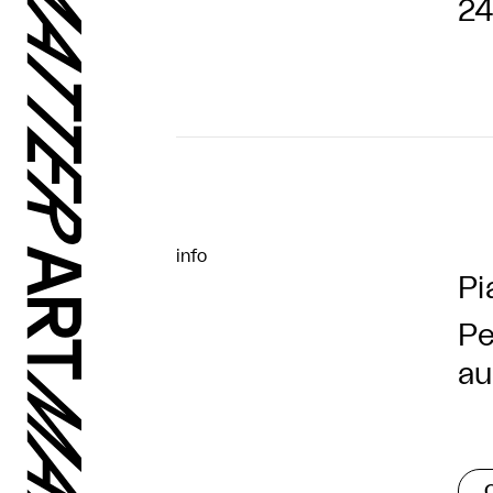
24
info
Pi
Pe
au