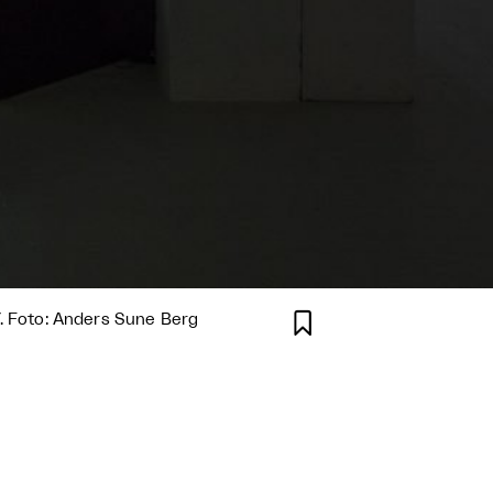

7. Foto: Anders Sune Berg