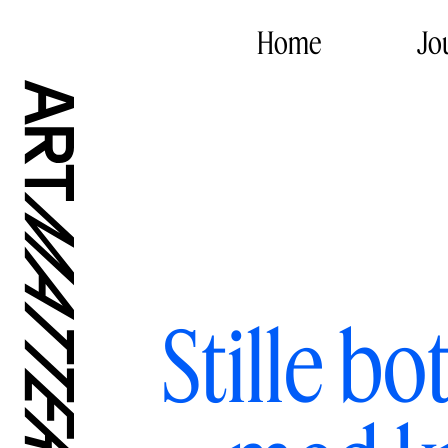
Home
Jo
Stille b