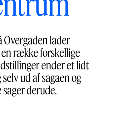
entrum
på Overgaden lader
 en række forskellige
tillinger ender et lidt
g selv ud af sagaen og
e sager derude.