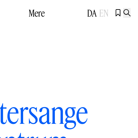
Mere
DA
EN


atersange