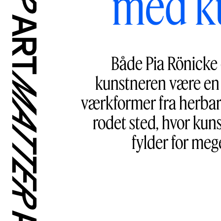
med k
Både Pia Rönicke 
kunstneren være en o
værkformer fra herbari
rodet sted, hvor kuns
fylder for meg