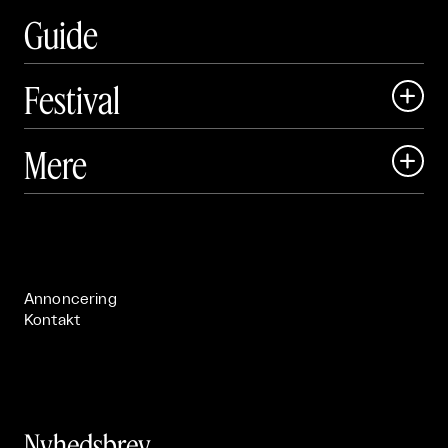
Guide
Festival

Art Matter Local

Mere

Art Matter Festival

Om

Live

Publikationer

Annoncering
Kontakt
Nyhedsbrev