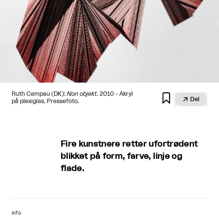
Ruth Campau (DK):
Non objekt
. 2010 - Akryl


Del
på plexiglas. Pressefoto.
Fire kunstnere retter ufortrødent
blikket på form, farve, linje og
flade.
info