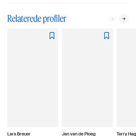
Relaterede profiler




Lars Breuer
Jan van de Ploeg
Terry Ha