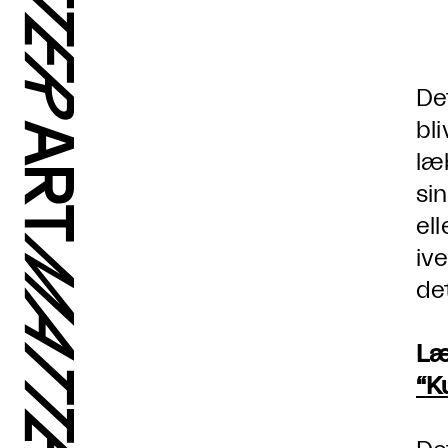
De
bl
læ
si
el
ive
de
Læ
“K