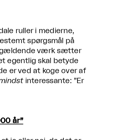
dale ruller i medierne,
t bestemt spørgsmål på
pågældende værk sætter
ket egentlig skal betyde
 de er ved at koge over af
mindst
interessante: ”Er
000 år”