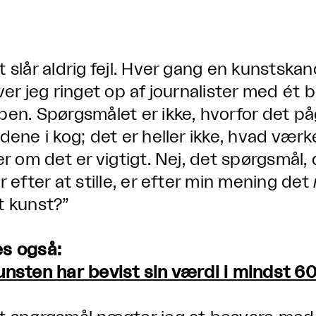
t slår aldrig fejl. Hver gang en kunstskan
iver jeg ringet op af journalister med é
ben. Spørgsmålet er ikke, hvorfor det 
ndene i kog; det er heller ikke, hvad vær
ler om det er vigtigt. Nej, det spørgsmål,
r efter at stille, er efter min mening det
t kunst?”
s også:
unsten har bevist sin værdi i mindst 6