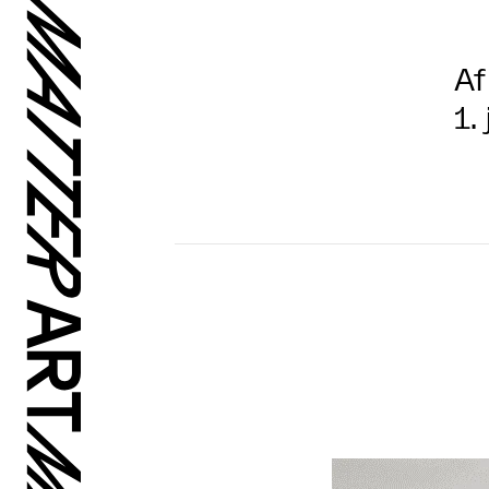
Af
1.