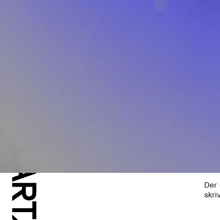
Der 
skri