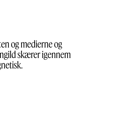
ten og medierne og
Sangild skærer igennem
netisk.