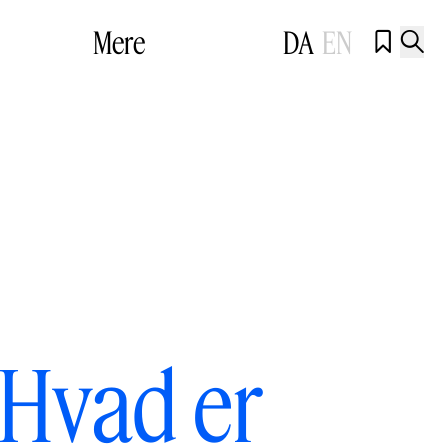
Mere
DA
EN


 Hvad er