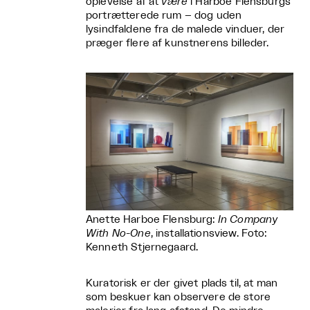
oplevelse af at
være
i Harboe Flensburgs
portrætterede rum – dog uden
lysindfaldene fra de malede vinduer, der
præger flere af kunstnerens billeder.
Anette Harboe Flensburg:
In Company
With No-One
, installationsview. Foto:
Kenneth Stjernegaard.
Kuratorisk er der givet plads til, at man
som beskuer kan observere de store