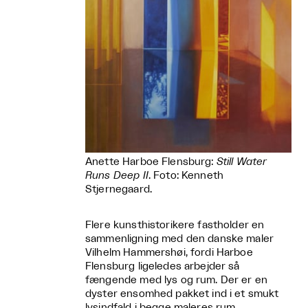
Anette Harboe Flensburg:
Still Water
Runs Deep II
. Foto: Kenneth
Stjernegaard.
Flere kunsthistorikere fastholder en
sammenligning med den danske maler
Vilhelm Hammershøi, fordi Harboe
Flensburg ligeledes arbejder så
fængende med lys og rum. Der er en
dyster ensomhed pakket ind i et smukt
lysindfald i begge maleres rum.