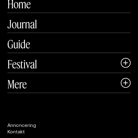
Home
Journal
Guide
Festival

Art Matter Local

Mere

Art Matter Festival

Om

Live

Publikationer

Annoncering
Kontakt