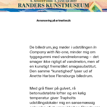
Annoncering på artmatter.dk
De billedrum, jeg møder i udstillingen
In
Company with No-one,
minder mig om
tyggegummi med vandmelonsmag – det
smager ikke rigtigt af vandmelon, men af
en kunstigt fremstillet smagssubstitut.
Den samme “kunstighed” lyser ud af
Anette Harboe Flensburgs billedrum.
Med grå fliser på gulvet, rå
betonudstøbte lofter og en kølig
temperatur giver Trapholts
udstillingslokaler mig en sansemæssig