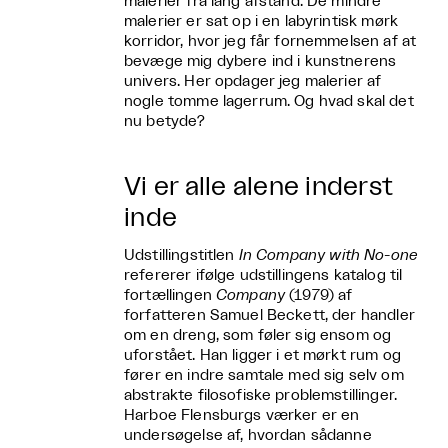
malerier fra lang afstand. De mindre
malerier er sat op i en labyrintisk mørk
korridor, hvor jeg får fornemmelsen af at
bevæge mig dybere ind i kunstnerens
univers. Her opdager jeg malerier af
nogle tomme lagerrum. Og hvad skal det
nu betyde?
Vi er alle alene inderst
inde
Udstillingstitlen
In Company with No-one
refererer ifølge udstillingens katalog til
fortællingen
Company
(1979) af
forfatteren Samuel Beckett, der handler
om en dreng, som føler sig ensom og
uforstået. Han ligger i et mørkt rum og
fører en indre samtale med sig selv om
abstrakte filosofiske problemstillinger.
Harboe Flensburgs værker er en
undersøgelse af, hvordan sådanne