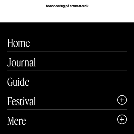
Annoncering på artmatter.dk
Home
Journal
Guide
Festival

Art Matter Local

Mere

Art Matter Festival

Om
