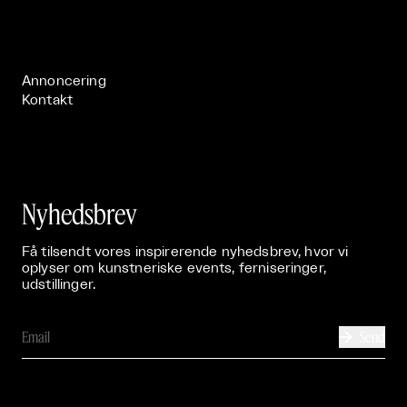
Live

Publikationer

Annoncering
Kontakt
Nyhedsbrev
Få tilsendt vores inspirerende nyhedsbrev, hvor vi
oplyser om kunstneriske events, ferniseringer,
udstillinger.
Send
