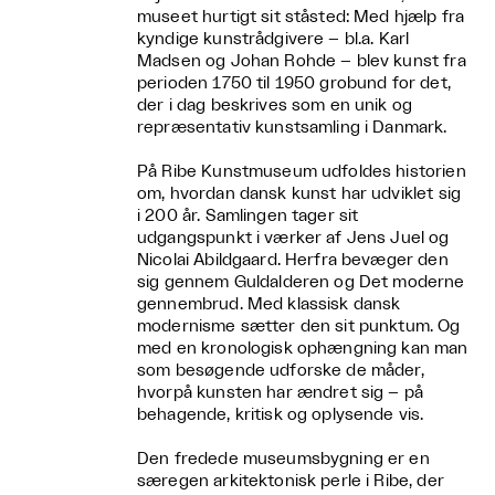
museet hurtigt sit ståsted: Med hjælp fra
kyndige kunstrådgivere – bl.a. Karl
Madsen og Johan Rohde – blev kunst fra
perioden 1750 til 1950 grobund for det,
der i dag beskrives som en unik og
repræsentativ kunstsamling i Danmark.
På Ribe Kunstmuseum udfoldes historien
om, hvordan dansk kunst har udviklet sig
i 200 år. Samlingen tager sit
udgangspunkt i værker af Jens Juel og
Nicolai Abildgaard. Herfra bevæger den
sig gennem Guldalderen og Det moderne
gennembrud. Med klassisk dansk
modernisme sætter den sit punktum. Og
med en kronologisk ophængning kan man
som besøgende udforske de måder,
hvorpå kunsten har ændret sig – på
behagende, kritisk og oplysende vis.
Den fredede museumsbygning er en
særegen arkitektonisk perle i Ribe, der