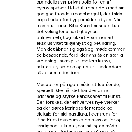
oprindeligt var privat bolig for en af
byens spidser. Udadtil troner den med sin
gedigne facade i rosenborgstil, der falder
noget uden for byggemåden i byen. Når
man står foran Ribe Kunstmuseum kan
det velsagtens hurtigt synes
utilnærmeligt og lukket – som en art
eksklusivitet til øjenlyst og beundring.
Men det åbner sig også og imødekommer
de besøgende, fordi der anslås en særlig
stemning i samspillet mellem kunst,
arkitektur, historie og natur – indendørs
såvel som udendørs.
Museet er på ingen måde stillestående,
specielt ikke når det handler om at
udbrede og styrke kendskabet til kunst.
Der forskes, der erhverves nye værker
og der gøres læringsorienterede og
digitale formidlingstiltag. I centrum for
Ribe Kunstmuseum er en passion for og
kærlighed til kunst, der på ingen måde
har eller vil fortage sig, som årene går.