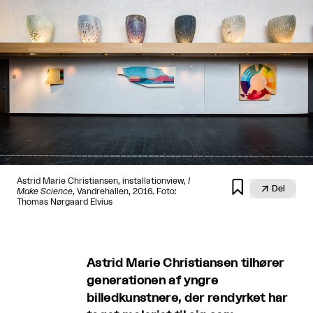
Astrid Marie Christiansen, installationview,
I


Del
Make Science
, Vandrehallen, 2016. Foto:
Thomas Nørgaard Elvius
Astrid Marie Christiansen tilhører
generationen af yngre
billedkunstnere, der rendyrket har