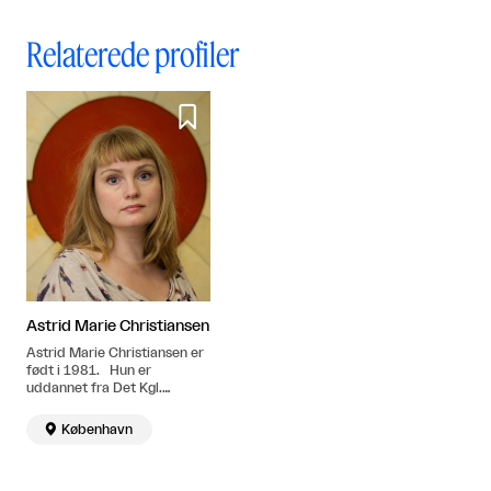
Relaterede profiler

Astrid Marie Christiansen
Astrid Marie Christiansen er
født i 1981. Hun er
uddannet fra Det Kgl.
Danske Kunstakademi i
årene 2006-2012. Bor og

København
arbejder i København.