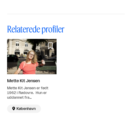
Relaterede profiler

Mette Kit Jensen
Mette Kit Jensen er født
1962 i Rødovre. Hun er
uddannet fra
Kunstakademiet i Hamburg
(1995-2002) og ved

København
Kunstteori og formidling på
Det Kongelige Danske
Kunstakademi. Bor og
arbejder i København.