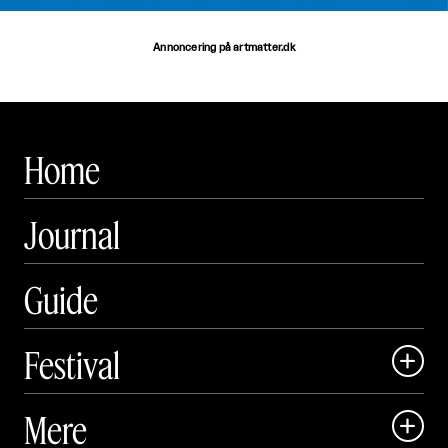
Annoncering på artmatter.dk
Home
Journal
Guide
Festival

Art Matter Local

Mere

Art Matter Festival
