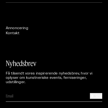
Om

Live

Publikationer

Annoncering
Kontakt
Nyhedsbrev
Få tilsendt vores inspirerende nyhedsbrev, hvor vi
oplyser om kunstneriske events, ferniseringer,
udstillinger.
Send
