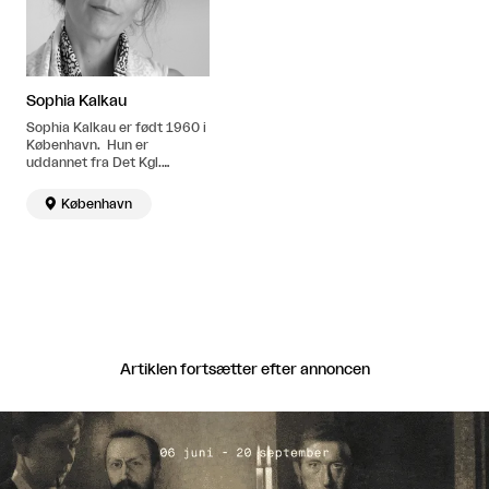
Sophia Kalkau
Sophia Kalkau er født 1960 i
København. Hun er
uddannet fra Det Kgl.
Danske Kunstakademi og er
cand. phil. i kunstteori. Bor

København
og arbejder i København.
Artiklen fortsætter efter annoncen