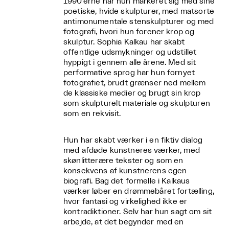
1990’erne har hun markeret sig med sine
poetiske, hvide skulpturer, med matsorte
antimonumentale stenskulpturer og med
fotografi, hvori hun forener krop og
skulptur. Sophia Kalkau har skabt
offentlige udsmykninger og udstillet
hyppigt i gennem alle årene. Med sit
performative sprog har hun fornyet
fotografiet, brudt grænser ned mellem
de klassiske medier og brugt sin krop
som skulpturelt materiale og skulpturen
som en rekvisit.
Hun har skabt værker i en fiktiv dialog
med afdøde kunstneres værker, med
skønlitterære tekster og som en
konsekvens af kunstnerens egen
biografi. Bag det formelle i Kalkaus
værker løber en drømmebåret fortælling,
hvor fantasi og virkelighed ikke er
kontradiktioner. Selv har hun sagt om sit
arbejde, at det begynder med en