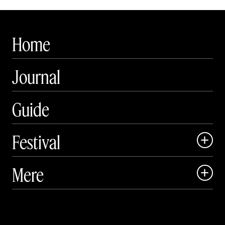
Home
Journal
Guide
Festival

Art Matter Local

Mere

Art Matter Festival

Om

Live

Publikationer
