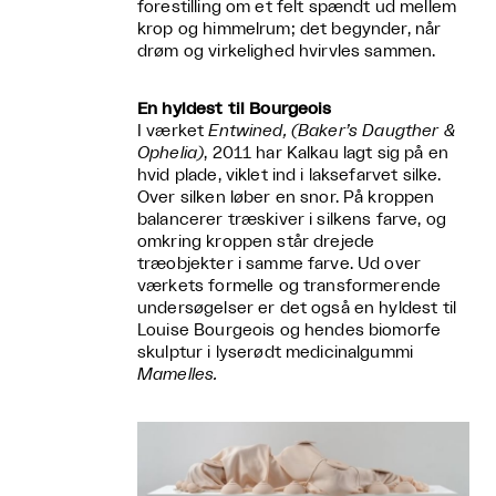
forestilling om et felt spændt ud mellem
krop og himmelrum; det begynder, når
drøm og virkelighed hvirvles sammen.
En hyldest til Bourgeois
I værket
Entwined, (Baker’s Daugther &
Ophelia)
, 2011 har Kalkau lagt sig på en
hvid plade, viklet ind i laksefarvet silke.
Over silken løber en snor. På kroppen
balancerer træskiver i silkens farve, og
omkring kroppen står drejede
træobjekter i samme farve. Ud over
værkets formelle og transformerende
undersøgelser er det også en hyldest til
Louise Bourgeois og hendes biomorfe
skulptur i lyserødt medicinalgummi
Mamelles.