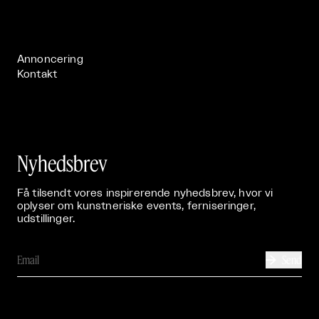
Live

Publikationer

Annoncering
Kontakt
Nyhedsbrev
Få tilsendt vores inspirerende nyhedsbrev, hvor vi
oplyser om kunstneriske events, ferniseringer,
udstillinger.
Send
