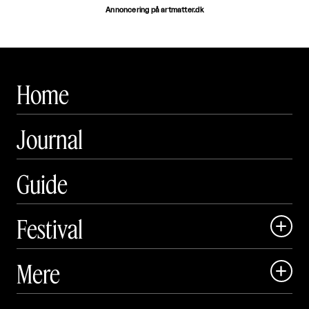
Annoncering på artmatter.dk
Home
Journal
Guide
Festival

Art Matter Local

Mere

Art Matter Festival

Om
