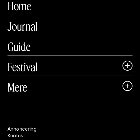
Home
Journal
Guide
Festival

Art Matter Local

Mere

Art Matter Festival

Om

Live

Publikationer

Annoncering
Kontakt