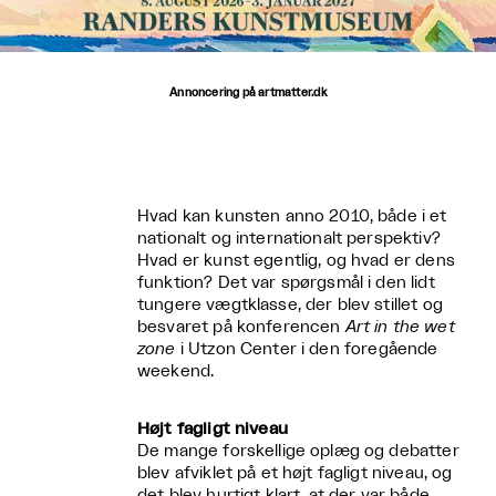
Annoncering på artmatter.dk
Hvad kan kunsten anno 2010, både i et
nationalt og internationalt perspektiv?
Hvad er kunst egentlig, og hvad er dens
funktion? Det var spørgsmål i den lidt
tungere vægtklasse, der blev stillet og
besvaret på konferencen
Art in the wet
zone
i Utzon Center i den foregående
weekend.
Højt fagligt niveau
De mange forskellige oplæg og debatter
blev afviklet på et højt fagligt niveau, og
det blev hurtigt klart, at der var både