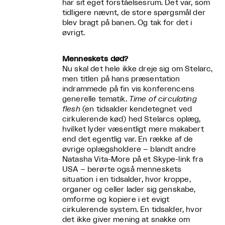
har sit eget forståelsesrum. Det var, som
tidligere nævnt, de store spørgsmål der
blev bragt på banen. Og tak for det i
øvrigt.
Menneskets død?
Nu skal det hele ikke dreje sig om Stelarc,
men titlen på hans præsentation
indrammede på fin vis konferencens
generelle tematik.
Time of circulating
flesh
(en tidsalder kendetegnet ved
cirkulerende kød) hed Stelarcs oplæg,
hvilket lyder væsentligt mere makabert
end det egentlig var. En række af de
øvrige oplægsholdere – blandt andre
Natasha Vita-More på et Skype-link fra
USA – berørte også menneskets
situation i en tidsalder, hvor kroppe,
organer og celler lader sig genskabe,
omforme og kopiere i et evigt
cirkulerende system. En tidsalder, hvor
det ikke giver mening at snakke om