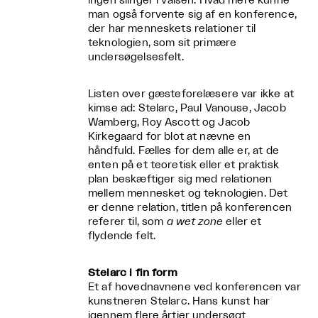
ingen slinger i valsen. Hvad mere kunne
man også forvente sig af en konference,
der har menneskets relationer til
teknologien, som sit primære
undersøgelsesfelt.
Listen over gæsteforelæsere var ikke at
kimse ad: Stelarc, Paul Vanouse, Jacob
Wamberg, Roy Ascott og Jacob
Kirkegaard for blot at nævne en
håndfuld. Fælles for dem alle er, at de
enten på et teoretisk eller et praktisk
plan beskæftiger sig med relationen
mellem mennesket og teknologien. Det
er denne relation, titlen på konferencen
referer til, som
a wet zone
eller et
flydende felt.
Stelarc i fin form
Et af hovednavnene ved konferencen var
kunstneren Stelarc. Hans kunst har
igennem flere årtier undersøgt