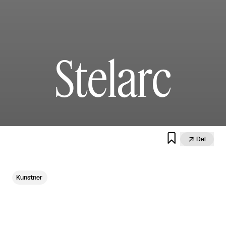
Stelarc


Del
Kunstner