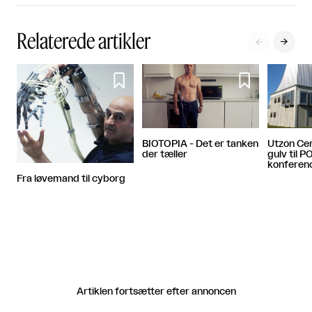
Relaterede artikler




BIOTOPIA - Det er tanken
Utzon Ce
der tæller
gulv til 
konferen
Fra løvemand til cyborg
Artiklen fortsætter efter annoncen