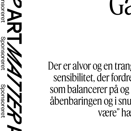
Ga
Der er alvor og en tran
sensibilitet, der for
som balancerer på og o
åbenbaringen og i snub
være” hæ