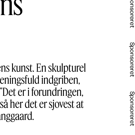
ens
ens kunst. En skulpturel
meningsfuld indgriben,
”Det er i forundringen,
å her det er sjovest at
anggaard.