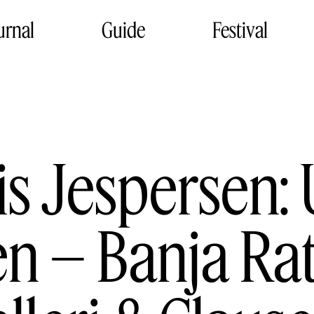
urnal
Guide
Festival
is Jespersen:
en – Banja Ra