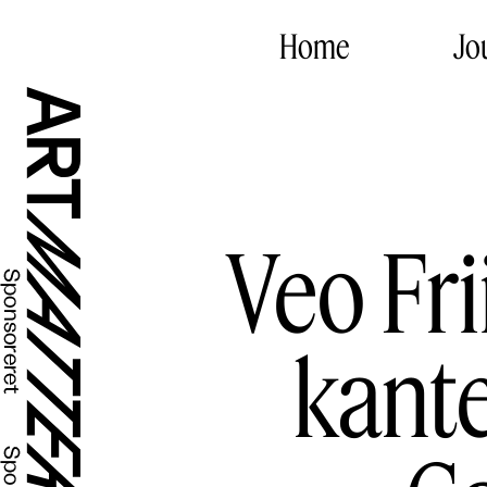
Home
Jo
Veo Fri
kant