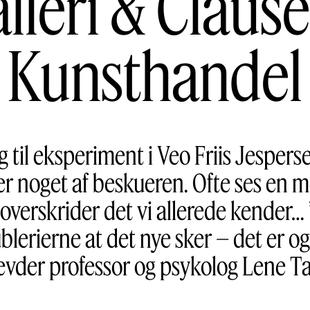
lleri & Claus
Kunsthandel
g til eksperiment i Veo Friis Jespers
drer noget af beskueren. Ofte ses en 
verskrider det vi allerede kender… 
lerierne at det nye sker – det er ogs
vder professor og psykolog Lene T