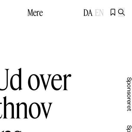
Mere
DA
EN


 Ud over
thnov