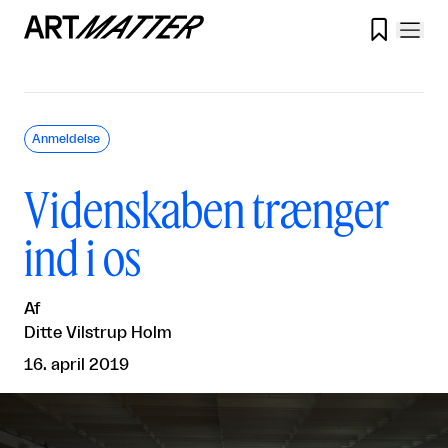

Anmeldelse
Videnskaben trænger
ind i os
Af
Ditte Vilstrup Holm
16. april 2019