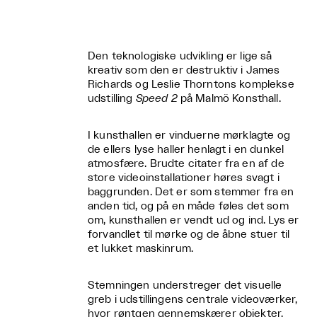
Den teknologiske udvikling er lige så
kreativ som den er destruktiv i James
Richards og Leslie Thorntons komplekse
udstilling
Speed 2
på Malmö Konsthall.
I kunsthallen er vinduerne mørklagte og
de ellers lyse haller henlagt i en dunkel
atmosfære. Brudte citater fra en af de
store videoinstallationer høres svagt i
baggrunden. Det er som stemmer fra en
anden tid, og på en måde føles det som
om, kunsthallen er vendt ud og ind. Lys er
forvandlet til mørke og de åbne stuer til
et lukket maskinrum.
Stemningen understreger det visuelle
greb i udstillingens centrale videoværker,
hvor røntgen gennemskærer objekter,