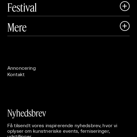
Festival

Art Matter Local

Mere

Art Matter Festival

Om

Live

Publikationer

Annoncering
Kontakt
Nyhedsbrev
Få tilsendt vores inspirerende nyhedsbrev, hvor vi
oplyser om kunstneriske events, ferniseringer,
udstillinger.