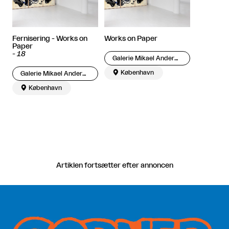
Fernisering - Works on
Works on Paper
Paper
-
18
Galerie Mikael Andersen

København
Galerie Mikael Andersen

København
Artiklen fortsætter efter annoncen