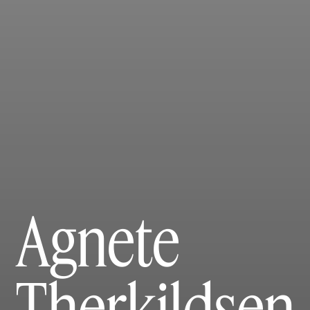
Agnete
Therkildsen