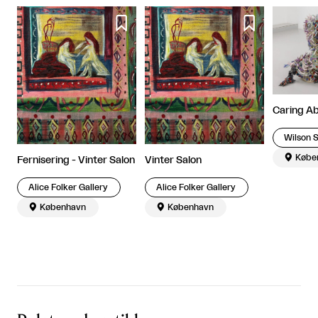


Caring Ab
Wilson 

Købe
Fernisering - Vinter Salon
Vinter Salon
Alice Folker Gallery
Alice Folker Gallery

København

København