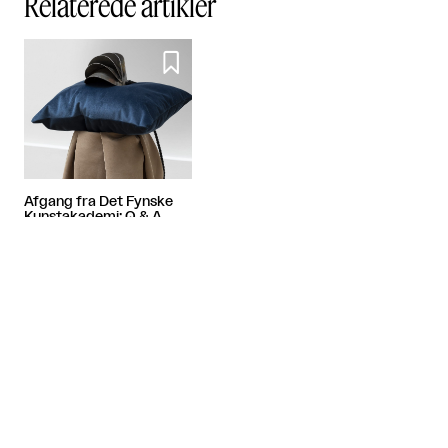
Relaterede artikler

Afgang fra Det Fynske
Kunstakademi: Q & A
med Alberte Ida Harboe
Westergaard
Artiklen fortsætter efter annoncen