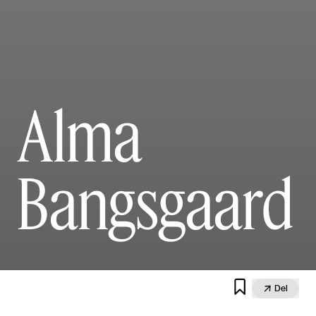
Alma
Bangsgaard


Del