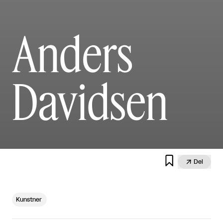
Anders
Davidsen


Del
Kunstner