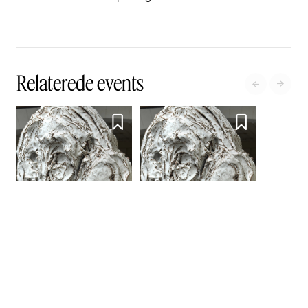
Relaterede events




Fernisering - Anders
Anders Hald: I could have
Hald: I could have been
been someone… Well so
someone… Well so could
could anyone