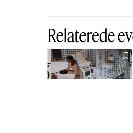
Relaterede ev

KE17 -
Kunstnernes