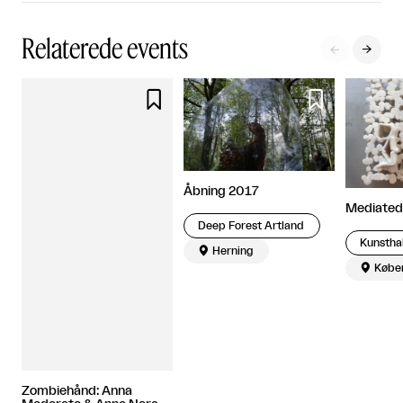
Relaterede events




Åbning 2017
Mediated
Deep Forest Artland

Herning

Købe
Zombiehånd: Anna