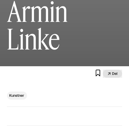
Armin
Linke


Del
Kunstner