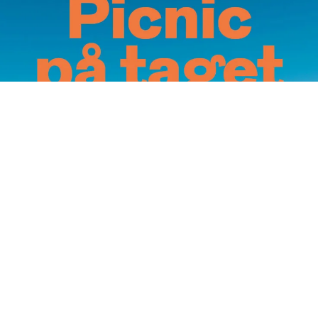
Annoncering på artmatter.dk