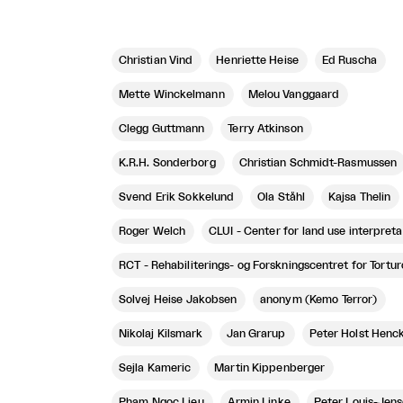
Christian Vind
Henriette Heise
Ed Ruscha
Mette Winckelmann
Melou Vanggaard
Clegg Guttmann
Terry Atkinson
K.R.H. Sonderborg
Christian Schmidt-Rasmussen
Svend Erik Sokkelund
Ola Ståhl
Kajsa Thelin
Roger Welch
CLUI - Center for land use interpreta
RCT - Rehabiliterings- og Forskningscentret for Tortur
Solvej Heise Jakobsen
anonym (Kemo Terror)
Nikolaj Kilsmark
Jan Grarup
Peter Holst Henc
Sejla Kameric
Martin Kippenberger
Pham Ngoc Lieu
Armin Linke
Peter Louis-Jen