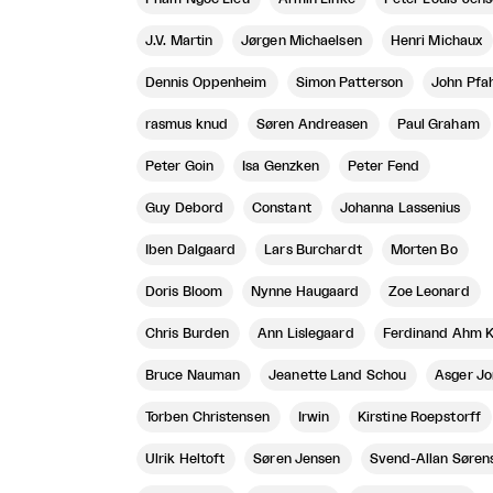
J.V. Martin
Jørgen Michaelsen
Henri Michaux
Dennis Oppenheim
Simon Patterson
John Pfah
rasmus knud
Søren Andreasen
Paul Graham
Peter Goin
Isa Genzken
Peter Fend
Guy Debord
Constant
Johanna Lassenius
Iben Dalgaard
Lars Burchardt
Morten Bo
Doris Bloom
Nynne Haugaard
Zoe Leonard
Chris Burden
Ann Lislegaard
Ferdinand Ahm 
Bruce Nauman
Jeanette Land Schou
Asger Jo
Torben Christensen
Irwin
Kirstine Roepstorff
Ulrik Heltoft
Søren Jensen
Svend-Allan Søren