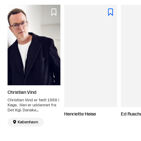


Christian Vind
Christian Vind er født 1969 i
Køge. Han er uddannet fra
Det Kgl. Danske
Henriette Heise
Ed Rusch
Kunstakademi i 2003.

København