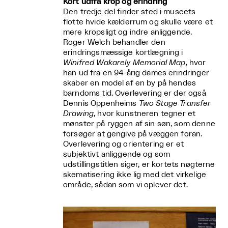
Kort udfra krop og erindring
Den tredje del finder sted i museets
flotte hvide kælderrum og skulle være et
mere kropsligt og indre anliggende.
Roger Welch behandler den
erindringsmæssige kortlægning i
Winifred Wakarely Memorial Map
, hvor
han ud fra en 94-årig dames erindringer
skaber en model af en by på hendes
barndoms tid. Overlevering er der også
Dennis Oppenheims
Two Stage Transfer
Drawing
, hvor kunstneren tegner et
mønster på ryggen af sin søn, som denne
forsøger at gengive på væggen foran.
Overlevering og orientering er et
subjektivt anliggende og som
udstillingstitlen siger, er kortets nøgterne
skematisering ikke lig med det virkelige
område, sådan som vi oplever det.