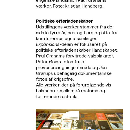
engelske landskab i Paul Grahams
værker. Foto: Kristian Handberg.
Politiske efterladenskaber
Udstillingens værker stammer fra de
sidste fyrre år, nær og fjern og ofte fra
kuratorernes egne samlinger.
Expansions
-delen er fokuseret på
politiske efterladenskaber i landskabet.
Paul Grahams forvitrede valgplakater,
Peter Goins fotos fra et
prøvesprængningsområde og Jan
Grarups ubehagelig dokumentariske
fotos af krigsofre.
Alle værker, der på foruroligende vis
balancerer mellem rå realisme og
forførende æstetik.