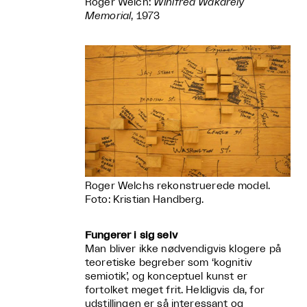
Roger Welch:
Winifred Wakarely
Memorial
, 1973
Roger Welchs rekonstruerede model.
Foto: Kristian Handberg.
Fungerer i sig selv
Man bliver ikke nødvendigvis klogere på
teoretiske begreber som ‘kognitiv
semiotik’, og konceptuel kunst er
fortolket meget frit. Heldigvis da, for
udstillingen er så interessant og