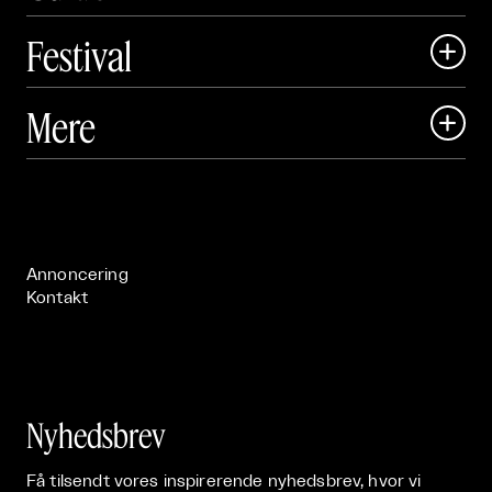
Festival

Art Matter Local

Mere

Art Matter Festival

Om

Live

Publikationer

Annoncering
Kontakt
Nyhedsbrev
Få tilsendt vores inspirerende nyhedsbrev, hvor vi