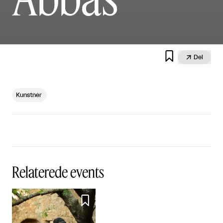


Del
Kunstner
Relaterede events
