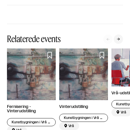
Relaterede events




Vrå-udsti
Fernisering -
Vinterudstilling
Vinterudstilling

Vrå
Kunstbygningen i Vrå – Engelundsamlingen
Kunstbygningen i Vrå – Engelundsamlingen

Vrå