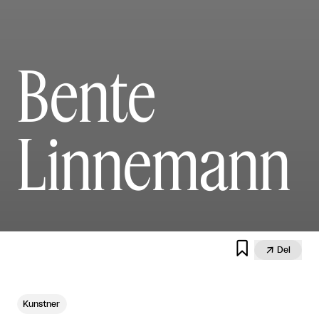
Bente
Linnemann


Del
Kunstner