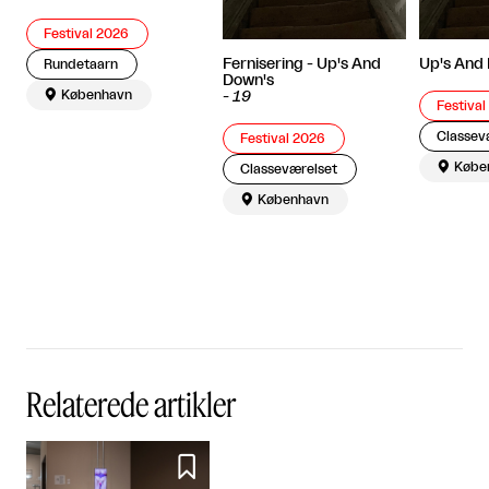
Festival 2026
Fernisering - Up's And
Up's And
Rundetaarn
Down's

København
-
19
Festiva
Classev
Festival 2026

Købe
Classeværelset

København
Relaterede artikler
