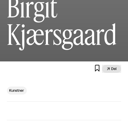
Birgit
Kjærsgaard


Del
Kunstner