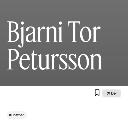
Bjarni Tor
Petursson


Del
Kunstner