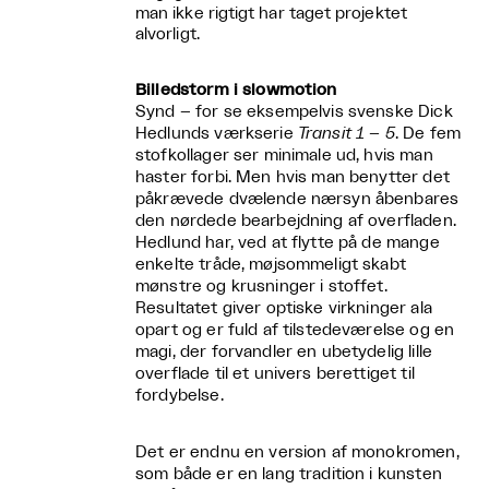
man ikke rigtigt har taget projektet
alvorligt.
Billedstorm i slowmotion
Synd – for se eksempelvis svenske Dick
Hedlunds værkserie
Transit 1 – 5
. De fem
stofkollager ser minimale ud, hvis man
haster forbi. Men hvis man benytter det
påkrævede dvælende nærsyn åbenbares
den nørdede bearbejdning af overfladen.
Hedlund har, ved at flytte på de mange
enkelte tråde, møjsommeligt skabt
mønstre og krusninger i stoffet.
Resultatet giver optiske virkninger ala
opart og er fuld af tilstedeværelse og en
magi, der forvandler en ubetydelig lille
overflade til et univers berettiget til
fordybelse.
Det er endnu en version af monokromen,
som både er en lang tradition i kunsten