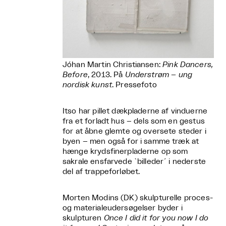
Jóhan Martin Christiansen:
Pink Dancers,
Before
, 2013. På
Understrøm – ung
nordisk kunst
. Pressefoto
Itso har pillet dækpladerne af vinduerne
fra et forladt hus – dels som en gestus
for at åbne glemte og oversete steder i
byen – men også for i samme træk at
hænge krydsfinerpladerne op som
sakrale ensfarvede `billeder´ i nederste
del af trappeforløbet.
Morten Modins (DK) skulpturelle proces-
og materialeudersøgelser byder i
skulpturen
Once I did it for you now I do