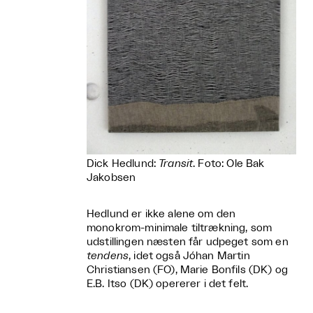
Dick Hedlund:
Transit
. Foto: Ole Bak
Jakobsen
Hedlund er ikke alene om den
monokrom-minimale tiltrækning, som
udstillingen næsten får udpeget som en
tendens
, idet også Jóhan Martin
Christiansen (FO), Marie Bonfils (DK) og
E.B. Itso (DK) opererer i det felt.