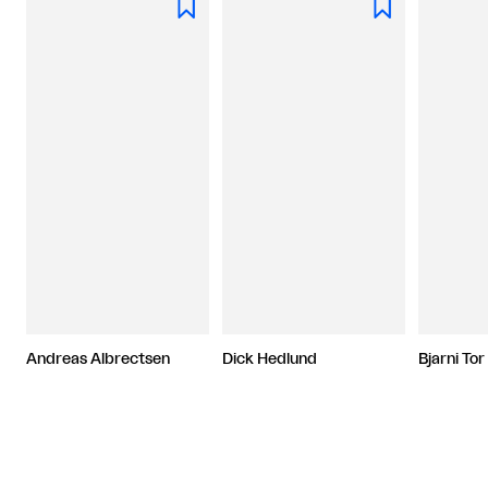


Andreas Albrectsen
Dick Hedlund
Bjarni To