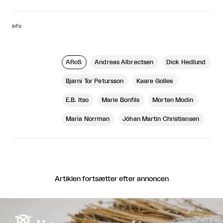
info
ARoS
Andreas Albrectsen
Dick Hedlund
Bjarni Tor Petursson
Kaare Golles
E.B. Itso
Marie Bonfils
Morten Modin
Maria Norrman
Jóhan Martin Christiansen
Artiklen fortsætter efter annoncen