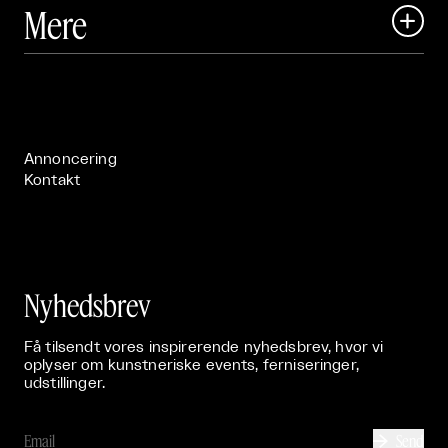
Art Matter Local

Mere

Art Matter Festival

Om

Live

Publikationer

Annoncering
Kontakt
Nyhedsbrev
Få tilsendt vores inspirerende nyhedsbrev, hvor vi
oplyser om kunstneriske events, ferniseringer,
udstillinger.
Send
