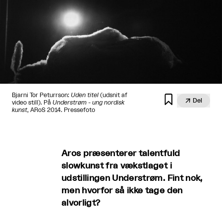
Bjarni Tor Peturrson:
Uden titel
(udsnit af


Del
video still). På
Understrøm - ung nordisk
kunst
, ARoS 2014. Pressefoto
Aros præsenterer talentfuld
slowkunst fra vækstlaget i
udstillingen Understrøm. Fint nok,
men hvorfor så ikke tage den
alvorligt?