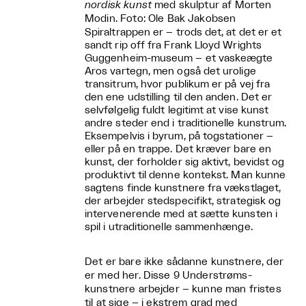
nordisk kunst
med skulptur af Morten
Modin. Foto: Ole Bak Jakobsen
Spiraltrappen er – trods det, at det er et
sandt rip off fra Frank Lloyd Wrights
Guggenheim-museum – et vaskeægte
Aros vartegn, men også det urolige
transitrum, hvor publikum er på vej fra
den ene udstilling til den anden. Det er
selvfølgelig fuldt legitimt at vise kunst
andre steder end i traditionelle kunstrum.
Eksempelvis i byrum, på togstationer –
eller på en trappe. Det kræver bare en
kunst, der forholder sig aktivt, bevidst og
produktivt til denne kontekst. Man kunne
sagtens finde kunstnere fra vækstlaget,
der arbejder stedspecifikt, strategisk og
intervenerende med at sætte kunsten i
spil i utraditionelle sammenhænge.
Det er bare ikke sådanne kunstnere, der
er med her. Disse 9 Understrøms-
kunstnere arbejder – kunne man fristes
til at sige – i ekstrem grad med