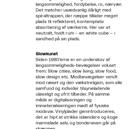
langsommelighed, fordybelse, ro, nærvær.
Det matcher usædvanlig dårligt med
spiraltrappen, der næppe tillader meget
plads til reflekteret, kontemplativ
absorbering af værkerne. Her var et
neutralt, hvidt rum – en white cube – i
sandhed på sin plads.
Slowkunst
Siden 1980’erne er en underskov af
langsommeligheds-bevægelser vokset
frem: Slow cities, slow living, slow food,
slow design etc. Modbevægelser vendt
mod ræset og den vækstreligion, som alle
samfund og individer tilsyneladende
uløseligt og ufrit tilbeder. På samme
måde er digitaliseringen og
immaterialiseringen mødt af fysiske
modsvar. Vinylplader genintroduceres,
det er hipt at strikke islændere og koge
marmelade selv, og bonderøven går på
skærmen.