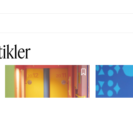
tikler

Statisk offentlig
Kunsten –