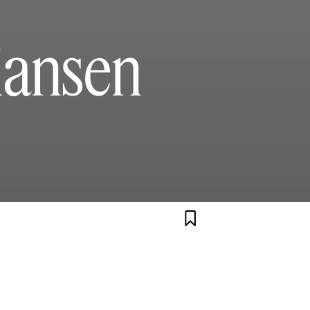
iansen
