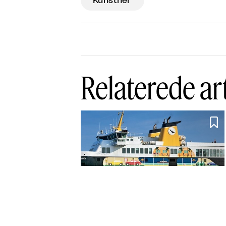
Kunstner
Relaterede ar

Ny bog om