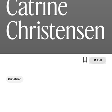
Catrine
Christensen


Del
Kunstner