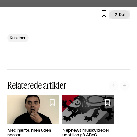


Del
Kunstner
Relaterede artikler




Med hjerte, men uden
Nephews musikvideoer
nosser
udstilles på ARoS