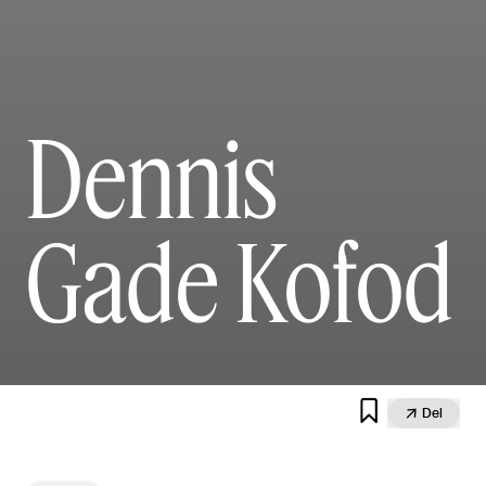
Dennis
Gade Kofod


Del