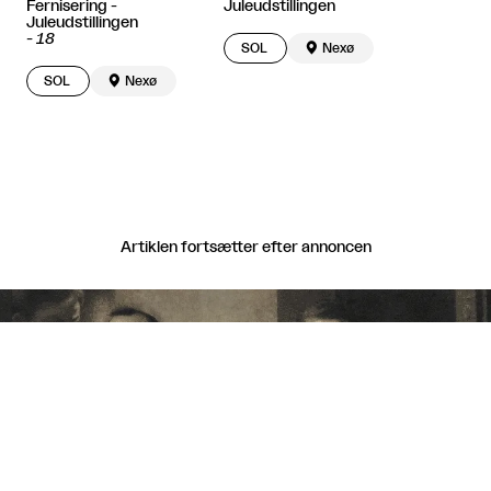
Fernisering -
Juleudstillingen
Juleudstillingen
-
18
SOL

Nexø
SOL

Nexø
Artiklen fortsætter efter annoncen