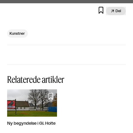


Del
Kunstner
Relaterede artikler

Ny begyndelse i Gl. Holte